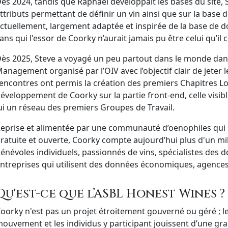
ès 2024, tandis que Raphael développait les bases du site, St
ttributs permettant de définir un vin ainsi que sur la base
ctuellement, largement adaptée et inspirée de la base de 
ans qui l'essor de Coorky n’aurait jamais pu être celui qu’il
ès 2025, Steve a voyagé un peu partout dans le monde dan
anagement organisé par l’OIV avec l’objectif clair de jete
encontres ont permis la création des premiers Chapitres Lo
éveloppement de Coorky sur la partie front-end, celle visibl
ui un réseau des premiers Groupes de Travail.
eprise et alimentée par une communauté d’oenophiles qui
ratuite et ouverte, Coorky compte aujourd’hui plus d'un mi
énévoles individuels, passionnés de vins, spécialistes des d
ntreprises qui utilisent des données économiques, agences
Qu'est-ce que l’ASBL Honest Wines ?
oorky n'est pas un projet étroitement gouverné ou géré ; l
ouvement et les individus y participant jouissent d’une gra