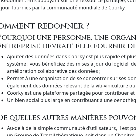
Redonner : En s'appuyant sur une ressource partagée, votr
jour fournies par la communauté mondiale de Coorky.
omment redonner ?
Pourquoi une personne, une organ
entreprise devrait-elle fournir d
Ajouter des données dans Coorky est plus rapide et plu
système : vous bénéficiez des mises à jour du logiciel, 
amélioration collaborative des données ;
Permet à une organisation de se concentrer sur ses don
également des données relevant de la viti-viniculture ou
Coorky est une plateforme partagée pour contribuer et c
Un bien social plus large en contribuant à une oenothè
De quelles autres manières pouvo
Au-delà de la simple communauté d’utilisateurs, il est po
un Groupe de Travail thématique, soit dans un Chapitre Lo