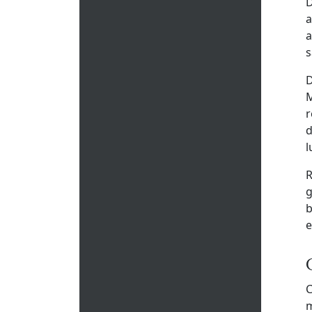
D
a
a
s
D
M
r
d
l
R
g
b
e
C
m