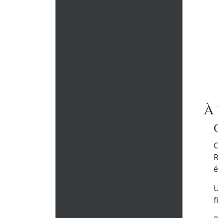
À
C
R
é
U
f