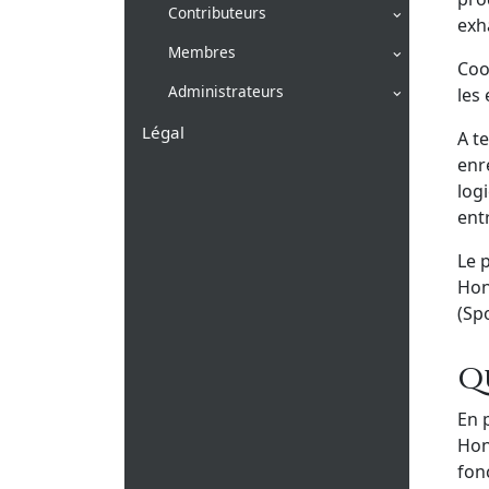
Contributeurs
exh
Membres
Coo
Administrateurs
les
Légal
A t
enr
log
ent
Le 
Hon
(Sp
Q
En p
Hon
fon