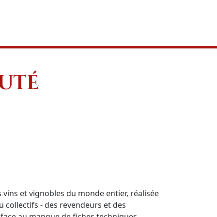
UTÉ
 vins et vignobles du monde entier, réalisée
 collectifs - des revendeurs et des
on face au manque de fiches techniques