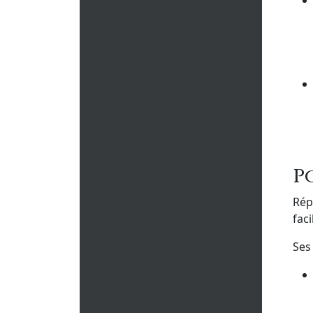
P
Rép
fac
Ses