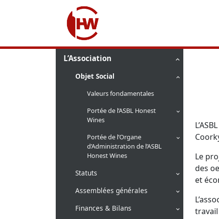
L’Association
Objet Social
Valeurs fondamentales
Portée de l’ASBL Honest
Wines
L’ASBL
Coorky
Portée de l’Organe
d’Administration de l’ASBL
Honest Wines
Le pro
des oe
Statuts
et éco
Assemblées générales
L’asso
Finances & Bilans
travai