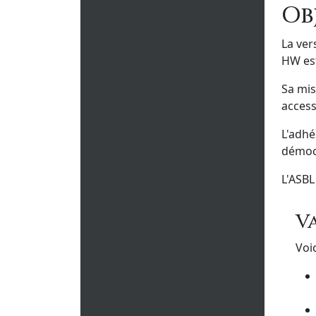
Ob
La ver
HW est
Sa mis
access
L'adhé
démocr
L'ASBL
V
Voi