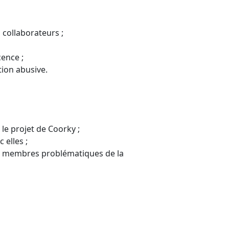
 collaborateurs ;
cence ;
tion abusive.
le projet de Coorky ;
 elles ;
es membres problématiques de la