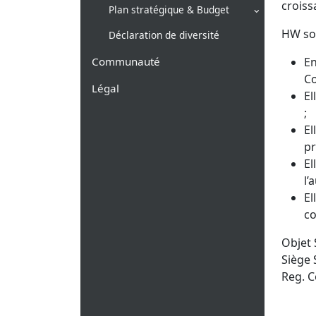
croiss
Plan stratégique & Budget
HW sou
Déclaration de diversité
Communauté
En
Co
Légal
El
;
El
pr
El
l’
El
co
Objet 
Siège 
Reg. C