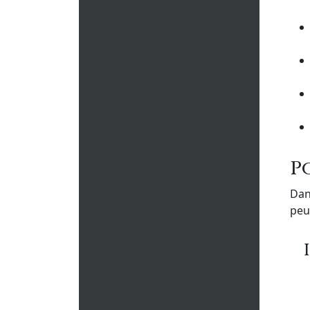
P
Dan
peu