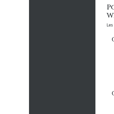
P
W
Les