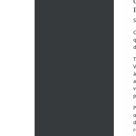
S
C
q
d
T
V
à
a
v
p
P
œ
d
r