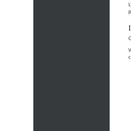
L
p
O
V
c