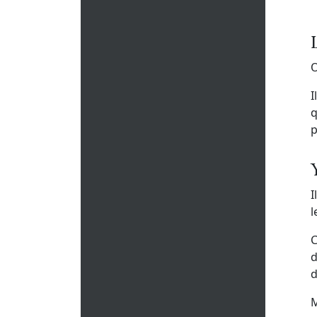
O
I
q
p
I
l
C
d
d
M