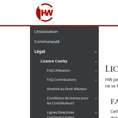
L’Association
Communauté
Légal
Licence Coorky
Li
FAQ Utilisation
HW per
FAQ Contributions
ne se 
Atteinte au Droit d’Auteur
Conditions de licence pour
F
les Contributeurs
Cet
Lignes Directrices
Communautaires
don